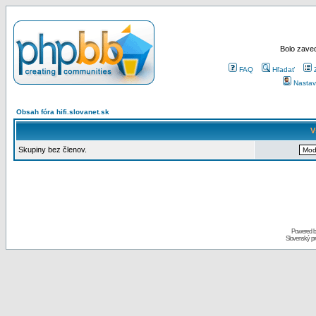
Bolo zaved
FAQ
Hľadať
Nastav
Obsah fóra hifi.slovanet.sk
V
Skupiny bez členov.
Powered 
Slovenský p