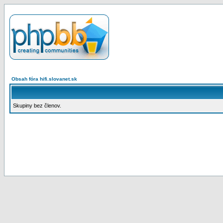
Obsah fóra hifi.slovanet.sk
Skupiny bez členov.