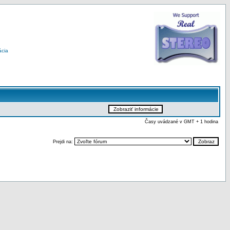
ácia
Časy uvádzané v GMT + 1 hodina
Prejdi na: