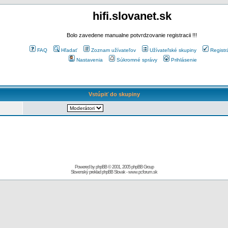
hifi.slovanet.sk
Bolo zavedene manualne potvrdzovanie registracii !!!
FAQ
Hľadať
Zoznam užívateľov
Užívateľské skupiny
Registr
Nastavenia
Súkromné správy
Prihlásenie
Vstúpiť do skupiny
Powered by
phpBB
© 2001, 2005 phpBB Group
Slovenský preklad
phpBB Slovak
-
www.pcforum.sk