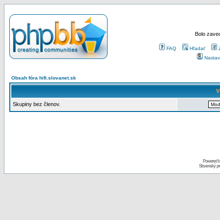
Bolo zaved
FAQ
Hľadať
Nastav
Obsah fóra hifi.slovanet.sk
V
Skupiny bez členov.
Powered 
Slovenský p