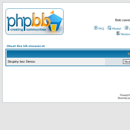
Bolo zaved
FAQ
Hľadať
Nastav
Obsah fóra hifi.slovanet.sk
V
Skupiny bez členov.
Powered 
Slovenský p