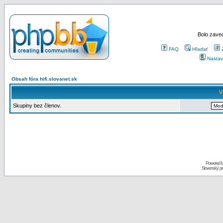
Bolo zaved
FAQ
Hľadať
Nastav
Obsah fóra hifi.slovanet.sk
V
Skupiny bez členov.
Powered 
Slovenský p