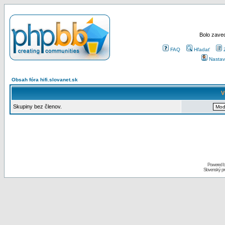
Bolo zaved
FAQ
Hľadať
Nastav
Obsah fóra hifi.slovanet.sk
V
Skupiny bez členov.
Powered 
Slovenský p