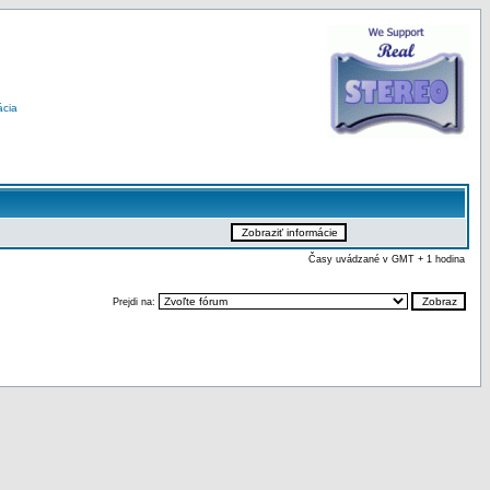
ácia
Časy uvádzané v GMT + 1 hodina
Prejdi na: