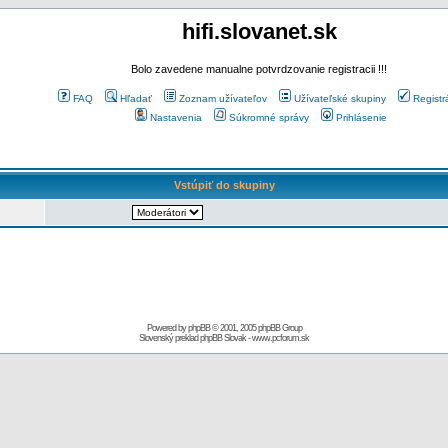
hifi.slovanet.sk
Bolo zavedene manualne potvrdzovanie registracii !!!
FAQ
Hľadať
Zoznam užívateľov
Užívateľské skupiny
Registr
Nastavenia
Súkromné správy
Prihlásenie
Vstúpiť do skupiny
Powered by
phpBB
© 2001, 2005 phpBB Group
Slovenský preklad
phpBB Slovak
-
www.pcforum.sk