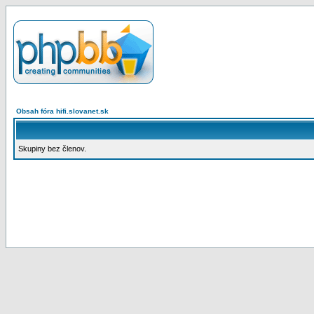
Obsah fóra hifi.slovanet.sk
Skupiny bez členov.