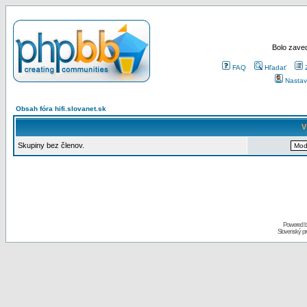
Bolo zaved
FAQ
Hľadať
Nastav
Obsah fóra hifi.slovanet.sk
V
Skupiny bez členov.
Powered 
Slovenský p