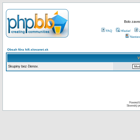
Bolo zaved
FAQ
Hľadať
Nastav
Obsah fóra hifi.slovanet.sk
V
Skupiny bez členov.
Powered 
Slovenský p