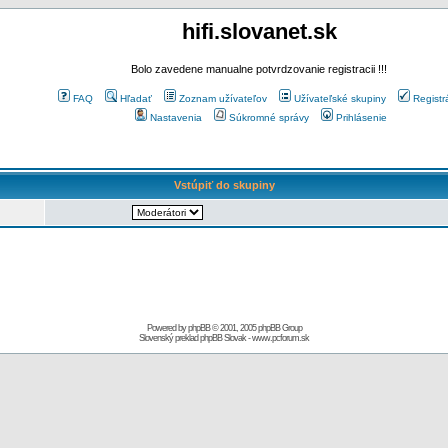
hifi.slovanet.sk
Bolo zavedene manualne potvrdzovanie registracii !!!
FAQ
Hľadať
Zoznam užívateľov
Užívateľské skupiny
Registr
Nastavenia
Súkromné správy
Prihlásenie
Vstúpiť do skupiny
Powered by
phpBB
© 2001, 2005 phpBB Group
Slovenský preklad
phpBB Slovak
-
www.pcforum.sk