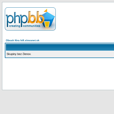
Obsah fóra hifi.slovanet.sk
Skupiny bez členov.