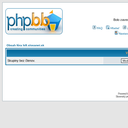
Bolo zaved
FAQ
Hľadať
Nastav
Obsah fóra hifi.slovanet.sk
V
Skupiny bez členov.
Powered 
Slovenský p