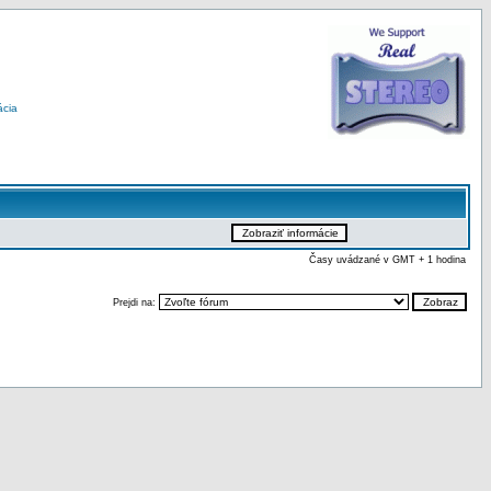
ácia
Časy uvádzané v GMT + 1 hodina
Prejdi na: