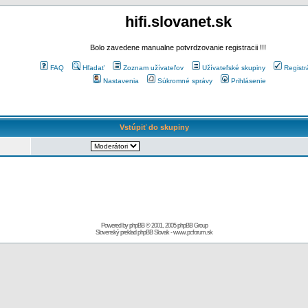
hifi.slovanet.sk
Bolo zavedene manualne potvrdzovanie registracii !!!
FAQ
Hľadať
Zoznam užívateľov
Užívateľské skupiny
Registr
Nastavenia
Súkromné správy
Prihlásenie
Vstúpiť do skupiny
Powered by
phpBB
© 2001, 2005 phpBB Group
Slovenský preklad
phpBB Slovak
-
www.pcforum.sk