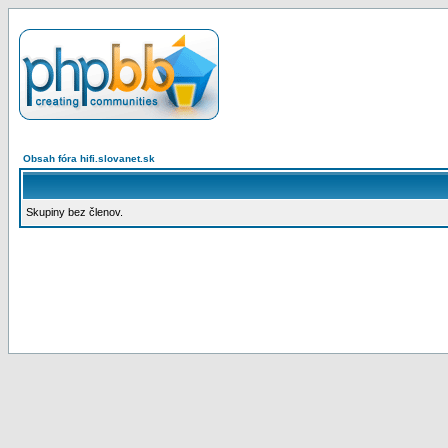
Obsah fóra hifi.slovanet.sk
Skupiny bez členov.