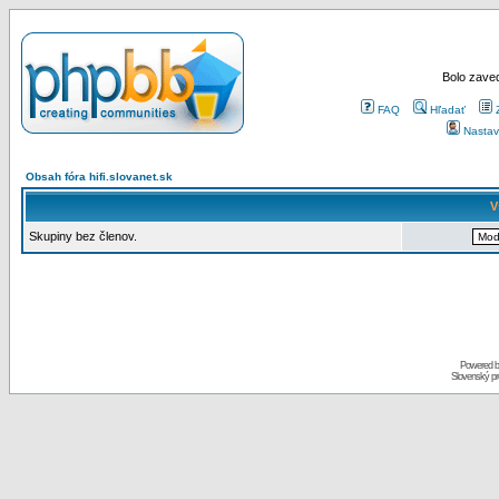
Bolo zaved
FAQ
Hľadať
Nastav
Obsah fóra hifi.slovanet.sk
V
Skupiny bez členov.
Powered 
Slovenský p