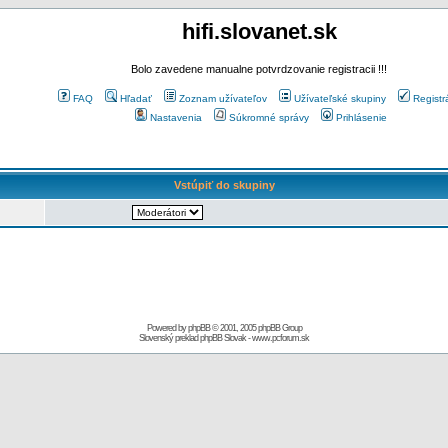
hifi.slovanet.sk
Bolo zavedene manualne potvrdzovanie registracii !!!
FAQ
Hľadať
Zoznam užívateľov
Užívateľské skupiny
Registr
Nastavenia
Súkromné správy
Prihlásenie
Vstúpiť do skupiny
Powered by
phpBB
© 2001, 2005 phpBB Group
Slovenský preklad
phpBB Slovak
-
www.pcforum.sk