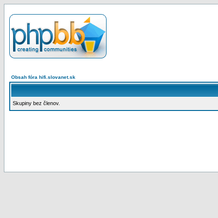
Obsah fóra hifi.slovanet.sk
Skupiny bez členov.