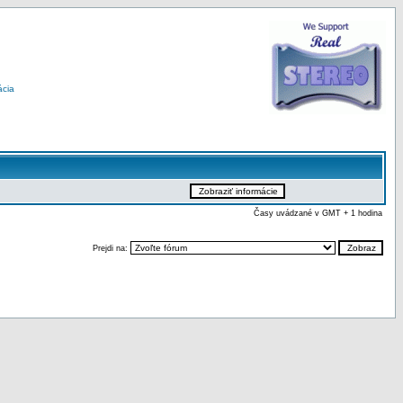
ácia
Časy uvádzané v GMT + 1 hodina
Prejdi na: