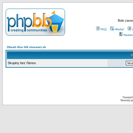
Bolo zaved
FAQ
Hľadať
Nastav
Obsah fóra hifi.slovanet.sk
V
Skupiny bez členov.
Powered 
Slovenský p