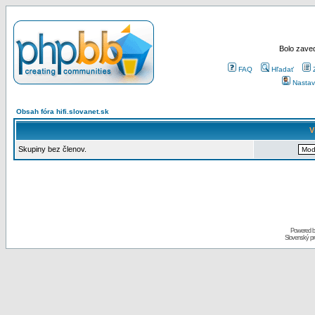
Bolo zaved
FAQ
Hľadať
Nastav
Obsah fóra hifi.slovanet.sk
V
Skupiny bez členov.
Powered 
Slovenský p