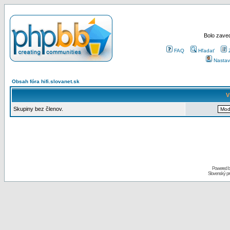
Bolo zaved
FAQ
Hľadať
Nastav
Obsah fóra hifi.slovanet.sk
V
Skupiny bez členov.
Powered 
Slovenský p