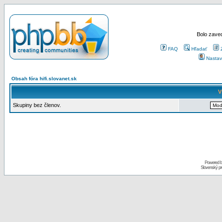
Bolo zaved
FAQ
Hľadať
Nastav
Obsah fóra hifi.slovanet.sk
V
Skupiny bez členov.
Powered 
Slovenský p