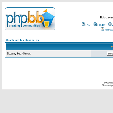
Bolo zaved
FAQ
Hľadať
Nastav
Obsah fóra hifi.slovanet.sk
V
Skupiny bez členov.
Powered 
Slovenský p