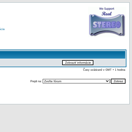
ácia
Časy uvádzané v GMT + 1 hodina
Prejdi na: