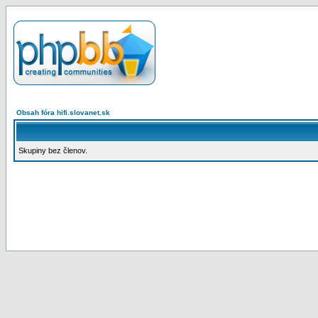
Obsah fóra hifi.slovanet.sk
Skupiny bez členov.