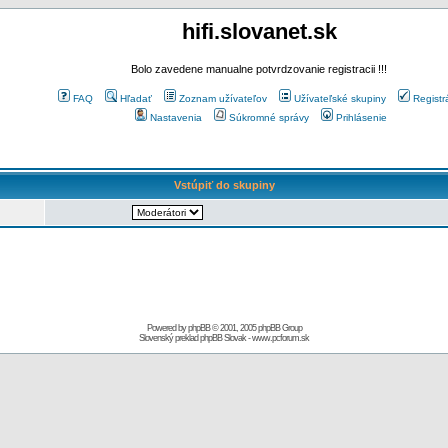
hifi.slovanet.sk
Bolo zavedene manualne potvrdzovanie registracii !!!
FAQ
Hľadať
Zoznam užívateľov
Užívateľské skupiny
Registr
Nastavenia
Súkromné správy
Prihlásenie
Vstúpiť do skupiny
Powered by
phpBB
© 2001, 2005 phpBB Group
Slovenský preklad
phpBB Slovak
-
www.pcforum.sk