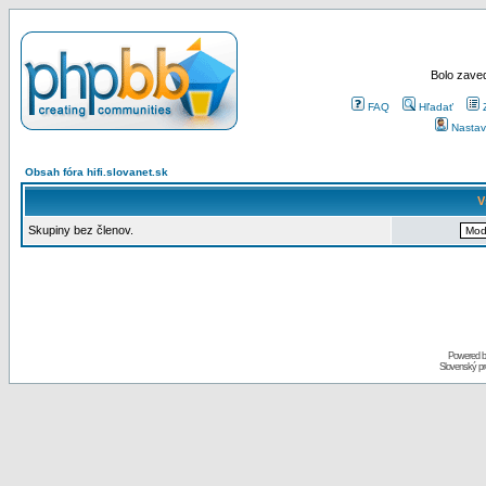
Bolo zaved
FAQ
Hľadať
Nastav
Obsah fóra hifi.slovanet.sk
V
Skupiny bez členov.
Powered 
Slovenský p