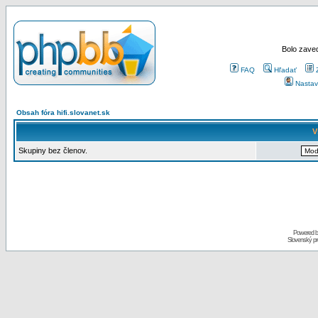
Bolo zaved
FAQ
Hľadať
Nastav
Obsah fóra hifi.slovanet.sk
V
Skupiny bez členov.
Powered 
Slovenský p