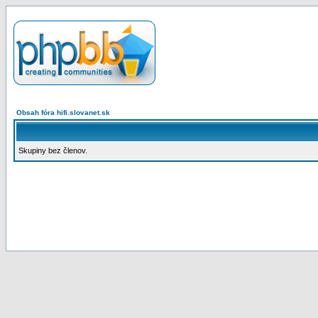
Obsah fóra hifi.slovanet.sk
Skupiny bez členov.