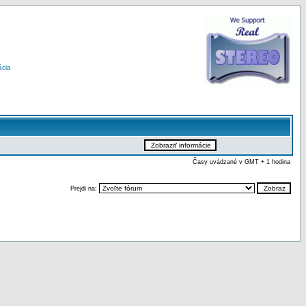
ácia
Časy uvádzané v GMT + 1 hodina
Prejdi na: