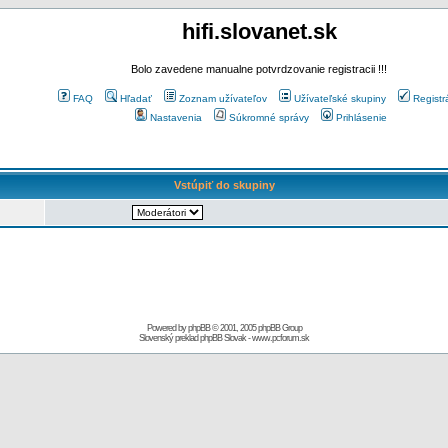
hifi.slovanet.sk
Bolo zavedene manualne potvrdzovanie registracii !!!
FAQ
Hľadať
Zoznam užívateľov
Užívateľské skupiny
Registr
Nastavenia
Súkromné správy
Prihlásenie
Vstúpiť do skupiny
Powered by
phpBB
© 2001, 2005 phpBB Group
Slovenský preklad
phpBB Slovak
-
www.pcforum.sk