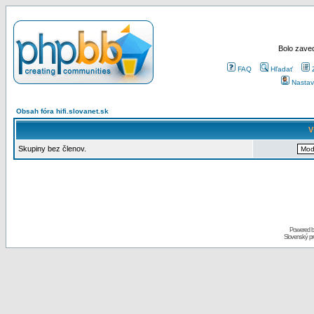
Bolo zaved
FAQ
Hľadať
Nastav
Obsah fóra hifi.slovanet.sk
V
Skupiny bez členov.
Powered 
Slovenský p