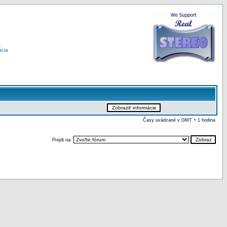
ácia
Časy uvádzané v GMT + 1 hodina
Prejdi na: