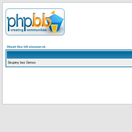
Obsah fóra hifi.slovanet.sk
Skupiny bez členov.