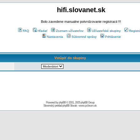
hifi.slovanet.sk
Bolo zavedene manualne potvrdzovanie registracii !!!
FAQ
Hľadať
Zoznam užívateľov
Užívateľské skupiny
Registr
Nastavenia
Súkromné správy
Prihlásenie
Vstúpiť do skupiny
Powered by
phpBB
© 2001, 2005 phpBB Group
Slovenský preklad
phpBB Slovak
-
www.pcforum.sk