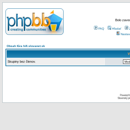
Bolo zaved
FAQ
Hľadať
Nastav
Obsah fóra hifi.slovanet.sk
V
Skupiny bez členov.
Powered 
Slovenský p