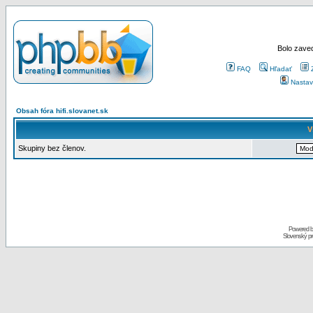
Bolo zaved
FAQ
Hľadať
Nastav
Obsah fóra hifi.slovanet.sk
V
Skupiny bez členov.
Powered 
Slovenský p