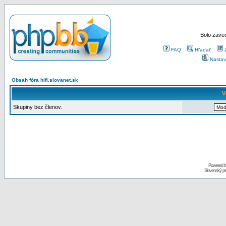
Bolo zaved
FAQ
Hľadať
Nastav
Obsah fóra hifi.slovanet.sk
V
Skupiny bez členov.
Powered 
Slovenský p