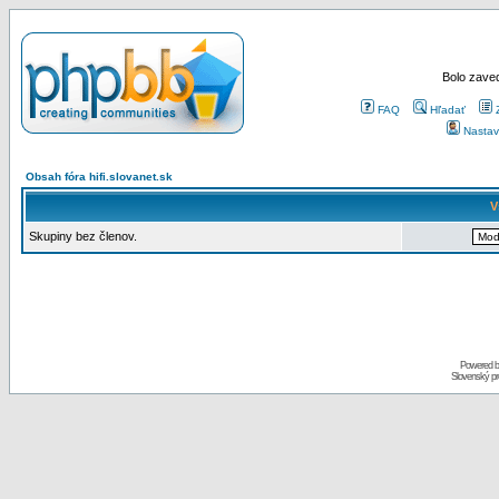
Bolo zaved
FAQ
Hľadať
Nastav
Obsah fóra hifi.slovanet.sk
V
Skupiny bez členov.
Powered 
Slovenský p