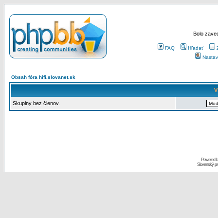
Bolo zaved
FAQ
Hľadať
Nastav
Obsah fóra hifi.slovanet.sk
V
Skupiny bez členov.
Powered 
Slovenský p