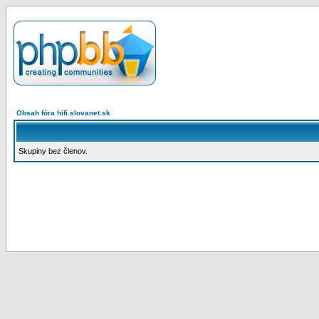
Obsah fóra hifi.slovanet.sk
Skupiny bez členov.