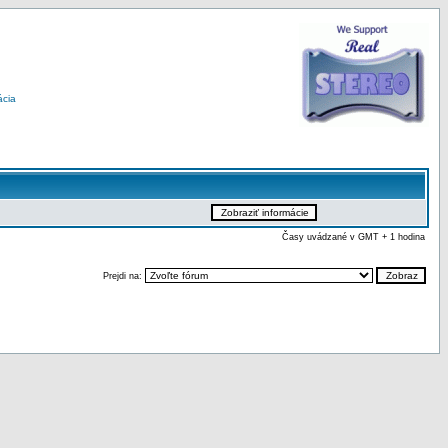
ácia
Časy uvádzané v GMT + 1 hodina
Prejdi na: