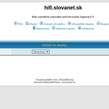
hifi.slovanet.sk
Bolo zavedene manualne potvrdzovanie registracii !!!
FAQ
Hľadať
Zoznam užívateľov
Užívateľské skupiny
Registr
Nastavenia
Súkromné správy
Prihlásenie
Vstúpiť do skupiny
Powered by
phpBB
© 2001, 2005 phpBB Group
Slovenský preklad
phpBB Slovak
-
www.pcforum.sk