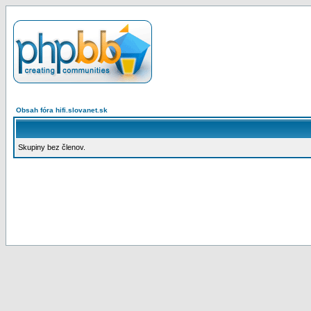
Obsah fóra hifi.slovanet.sk
Skupiny bez členov.