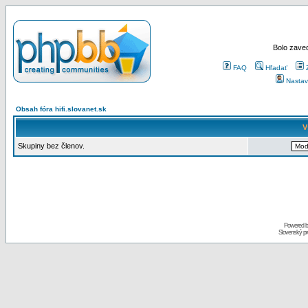
Bolo zaved
FAQ
Hľadať
Nastav
Obsah fóra hifi.slovanet.sk
V
Skupiny bez členov.
Powered 
Slovenský p