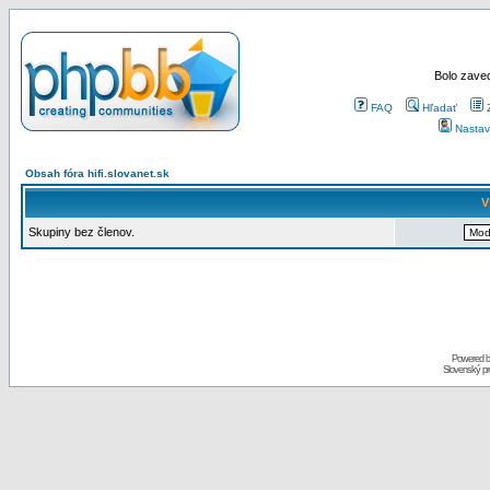
Bolo zaved
FAQ
Hľadať
Nastav
Obsah fóra hifi.slovanet.sk
V
Skupiny bez členov.
Powered 
Slovenský p