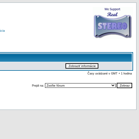
ácia
Časy uvádzané v GMT + 1 hodina
Prejdi na: