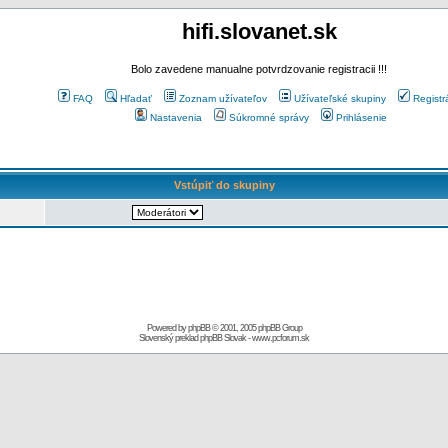
hifi.slovanet.sk
Bolo zavedene manualne potvrdzovanie registracii !!!
FAQ
Hľadať
Zoznam užívateľov
Užívateľské skupiny
Registr
Nastavenia
Súkromné správy
Prihlásenie
Vstúpiť do skupiny
Powered by
phpBB
© 2001, 2005 phpBB Group
Slovenský preklad
phpBB Slovak
-
www.pcforum.sk