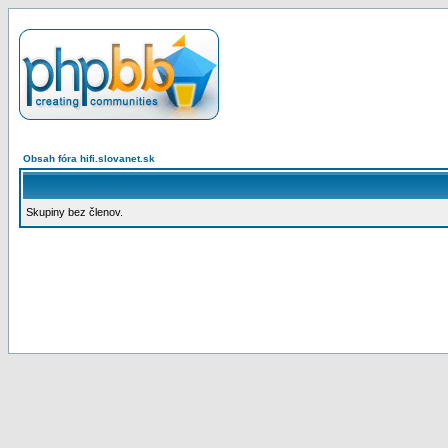
Obsah fóra hifi.slovanet.sk
Skupiny bez členov.