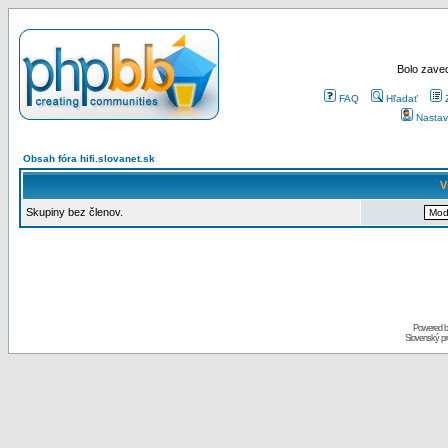
Bolo zaved
FAQ
Hľadať
Nastav
Obsah fóra hifi.slovanet.sk
V
Skupiny bez členov.
Powered 
Slovenský p