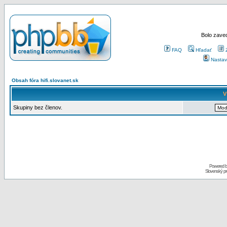
Bolo zaved
FAQ
Hľadať
Nastav
Obsah fóra hifi.slovanet.sk
V
Skupiny bez členov.
Powered 
Slovenský p