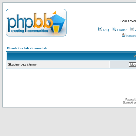
Bolo zaved
FAQ
Hľadať
Nastav
Obsah fóra hifi.slovanet.sk
V
Skupiny bez členov.
Powered 
Slovenský p