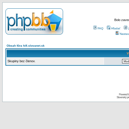
Bolo zaved
FAQ
Hľadať
Nastav
Obsah fóra hifi.slovanet.sk
V
Skupiny bez členov.
Powered 
Slovenský p