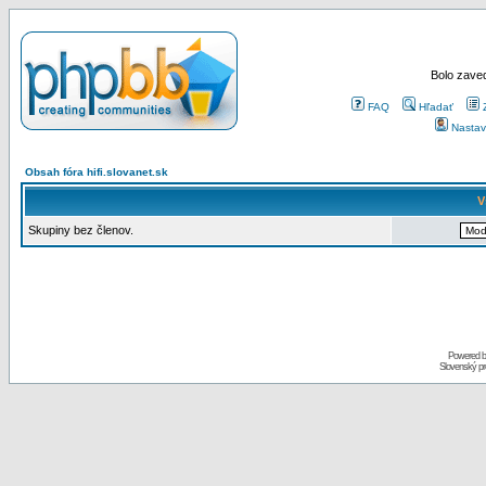
Bolo zaved
FAQ
Hľadať
Nastav
Obsah fóra hifi.slovanet.sk
V
Skupiny bez členov.
Powered 
Slovenský p