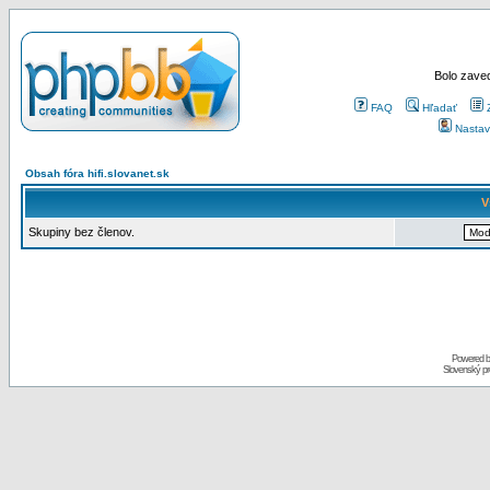
Bolo zaved
FAQ
Hľadať
Nastav
Obsah fóra hifi.slovanet.sk
V
Skupiny bez členov.
Powered 
Slovenský p