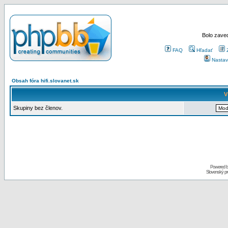
Bolo zaved
FAQ
Hľadať
Nastav
Obsah fóra hifi.slovanet.sk
V
Skupiny bez členov.
Powered 
Slovenský p