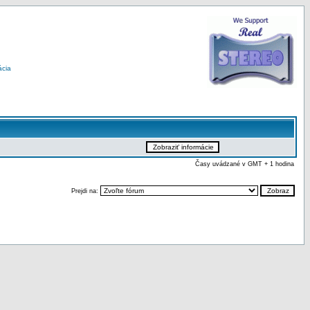
ácia
Časy uvádzané v GMT + 1 hodina
Prejdi na: