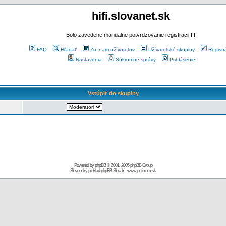
hifi.slovanet.sk
Bolo zavedene manualne potvrdzovanie registracii !!!
FAQ
Hľadať
Zoznam užívateľov
Užívateľské skupiny
Registr
Nastavenia
Súkromné správy
Prihlásenie
Vstúpiť do skupiny
Powered by
phpBB
© 2001, 2005 phpBB Group
Slovenský preklad
phpBB Slovak
-
www.pcforum.sk