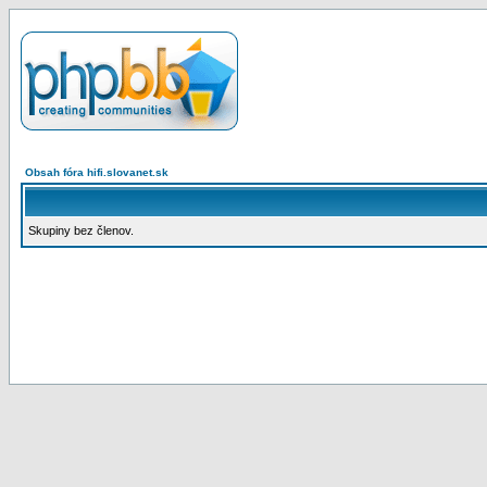
Obsah fóra hifi.slovanet.sk
Skupiny bez členov.