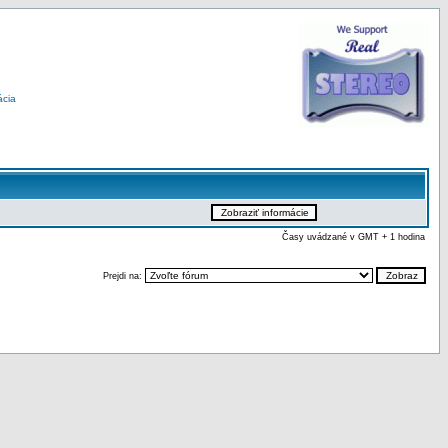
ácia
Časy uvádzané v GMT + 1 hodina
Prejdi na: