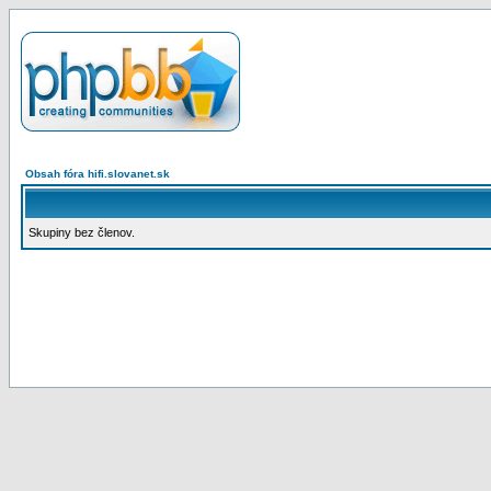
Obsah fóra hifi.slovanet.sk
Skupiny bez členov.