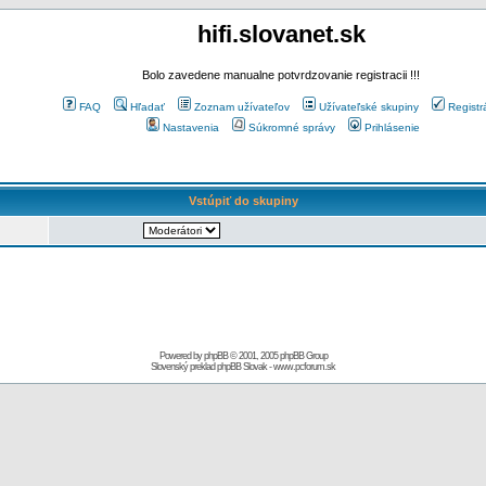
hifi.slovanet.sk
Bolo zavedene manualne potvrdzovanie registracii !!!
FAQ
Hľadať
Zoznam užívateľov
Užívateľské skupiny
Registr
Nastavenia
Súkromné správy
Prihlásenie
Vstúpiť do skupiny
Powered by
phpBB
© 2001, 2005 phpBB Group
Slovenský preklad
phpBB Slovak
-
www.pcforum.sk