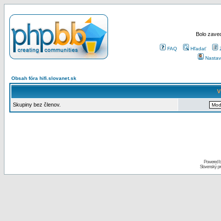
Bolo zaved
FAQ
Hľadať
Nastav
Obsah fóra hifi.slovanet.sk
V
Skupiny bez členov.
Powered 
Slovenský p