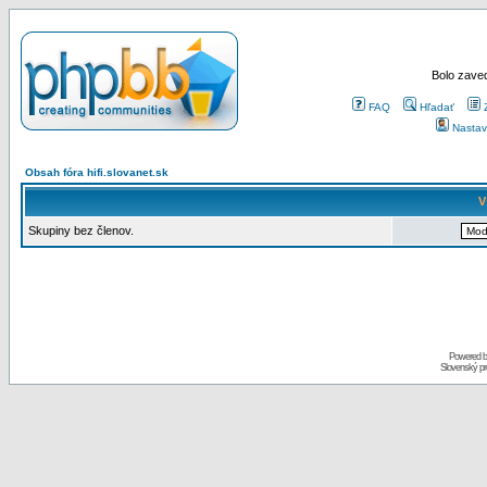
Bolo zaved
FAQ
Hľadať
Nastav
Obsah fóra hifi.slovanet.sk
V
Skupiny bez členov.
Powered 
Slovenský p