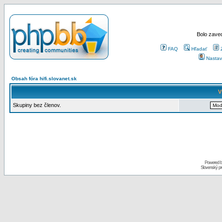
Bolo zaved
FAQ
Hľadať
Nastav
Obsah fóra hifi.slovanet.sk
V
Skupiny bez členov.
Powered 
Slovenský p