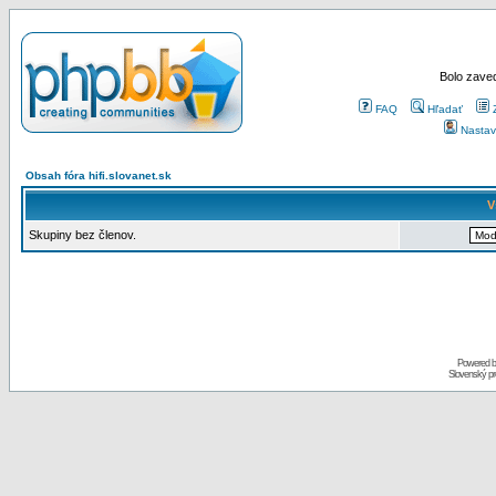
Bolo zaved
FAQ
Hľadať
Nastav
Obsah fóra hifi.slovanet.sk
V
Skupiny bez členov.
Powered 
Slovenský p