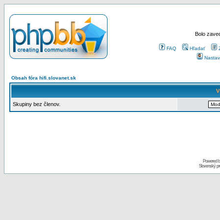
Bolo zaved
FAQ
Hľadať
Nastav
Obsah fóra hifi.slovanet.sk
V
Skupiny bez členov.
Powered 
Slovenský p