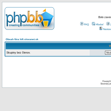
Bolo zaved
FAQ
Hľadať
Nastav
Obsah fóra hifi.slovanet.sk
V
Skupiny bez členov.
Powered 
Slovenský p